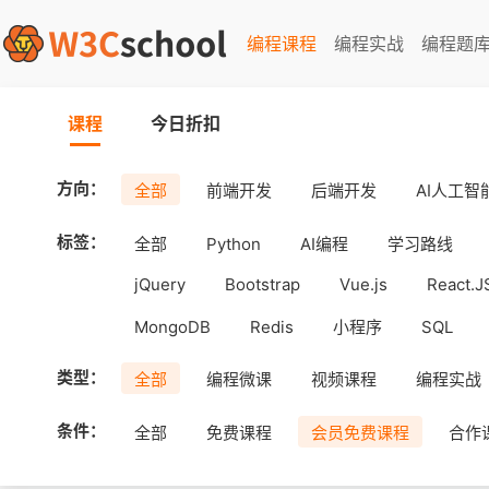
编程课程
编程实战
编程题
课程
今日折扣
方向：
全部
前端开发
后端开发
AI人工智
标签：
全部
Python
AI编程
学习路线
jQuery
Bootstrap
Vue.js
React.J
MongoDB
Redis
小程序
SQL
工具
Android
uni-app
APICloud
类型：
全部
编程微课
视频课程
编程实战
条件：
全部
免费课程
会员免费课程
合作