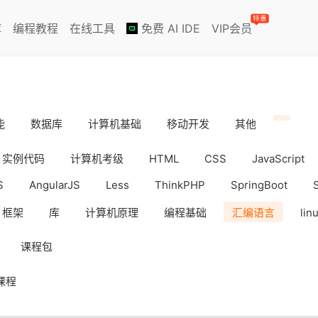
特惠
库
编程教程
在线工具
免费 AI IDE
VIP会员
能
数据库
计算机基础
移动开发
其他
实例代码
计算机考级
HTML
CSS
JavaScript
S
AngularJS
Less
ThinkPHP
SpringBoot
框架
库
计算机原理
编程基础
汇编语言
lin
iOS
Docker
数据分析
WebAPP
副业挣钱
课程包
课程