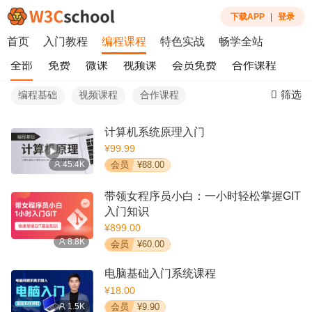
下载APP
|
登录
首页
入门教程
编程课程
特色实战
畅学全站
全部
免费
微课
视频课
会员免费
合作课程
筛选
编程基础
视频课程
合作课程
计算机系统原理入门
¥99.99
45.4K
会员
¥88.00
带领女程序员小白：一小时轻松掌握GIT
入门知识
¥899.00
8.8K
会员
¥60.00
电脑基础入门系统课程
¥18.00
1.5K
会员
¥9.90