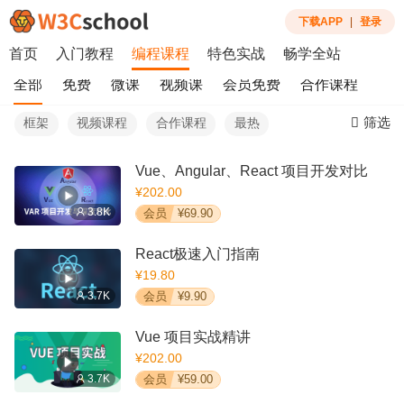
下载APP
|
登录
首页
入门教程
编程课程
特色实战
畅学全站
全部
免费
微课
视频课
会员免费
合作课程
筛选
框架
视频课程
合作课程
最热
Vue、Angular、React 项目开发对比
¥202.00
3.8K
会员
¥69.90
React极速入门指南
¥19.80
3.7K
会员
¥9.90
Vue 项目实战精讲
¥202.00
3.7K
会员
¥59.00