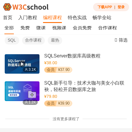
下载APP
|
登录
首页
入门教程
编程课程
特色实战
畅学全站
全部
免费
微课
视频课
会员免费
合作课程
筛选
SQL
合作课程
最热
SQLServer数据库高级教程
¥38.00
3.1K
会员
¥37.90
SQL新手引导：技术大咖与美女小白联
袂，轻松开启数据库之旅
¥79.80
1.2K
会员
¥39.90
没有更多课程了