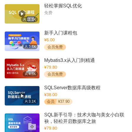
轻松掌握SQL优化
免费
11.1K
新手入门课程包
¥6.00
5.4K
会员免费
Mybatis3.x从入门到精通
¥79.80
4.3K
会员免费
SQLServer数据库高级教程
¥38.00
3.1K
会员
¥37.90
SQL新手引导：技术大咖与美女小白联
袂，轻松开启数据库之旅
¥79.80