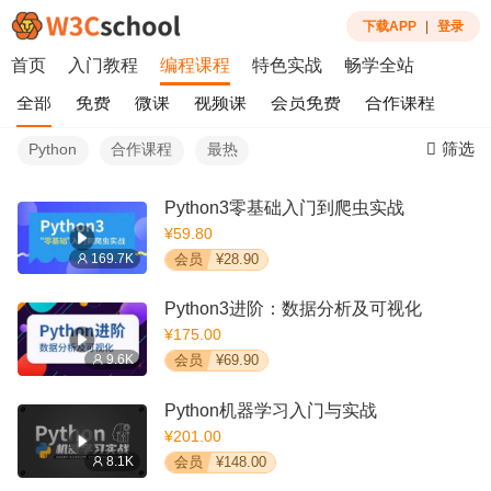
下载APP
|
登录
首页
入门教程
编程课程
特色实战
畅学全站
全部
免费
微课
视频课
会员免费
合作课程
筛选
Python
合作课程
最热
Python3零基础入门到爬虫实战
¥59.80
169.7K
会员
¥28.90
Python3进阶：数据分析及可视化
¥175.00
9.6K
会员
¥69.90
Python机器学习入门与实战
¥201.00
8.1K
会员
¥148.00