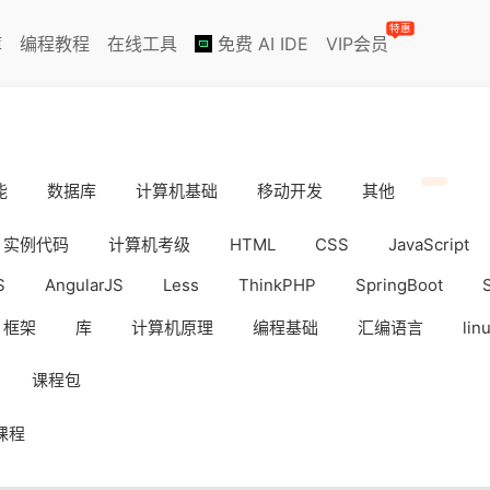
特惠
库
编程教程
在线工具
免费 AI IDE
VIP会员
能
数据库
计算机基础
移动开发
其他
实例代码
计算机考级
HTML
CSS
JavaScript
S
AngularJS
Less
ThinkPHP
SpringBoot
框架
库
计算机原理
编程基础
汇编语言
lin
iOS
Docker
数据分析
WebAPP
副业挣钱
课程包
课程