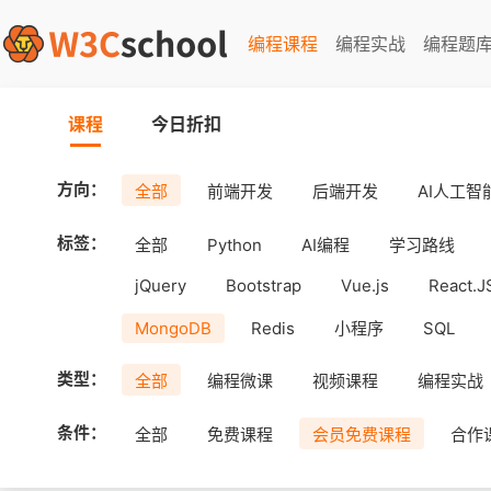
编程课程
编程实战
编程题
课程
今日折扣
方向：
全部
前端开发
后端开发
AI人工智
标签：
全部
Python
AI编程
学习路线
jQuery
Bootstrap
Vue.js
React.J
MongoDB
Redis
小程序
SQL
工具
Android
uni-app
APICloud
类型：
全部
编程微课
视频课程
编程实战
条件：
全部
免费课程
会员免费课程
合作