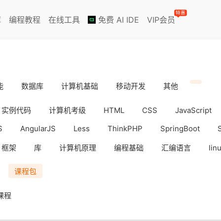
特惠
库
编程教程
在线工具
免费 AI IDE
VIP会员
能
数据库
计算机基础
移动开发
其他
实例代码
计算机考级
HTML
CSS
JavaScript
S
AngularJS
Less
ThinkPHP
SpringBoot
框架
库
计算机原理
编程基础
汇编语言
lin
iOS
Docker
数据分析
WebAPP
副业挣钱
课程包
课程