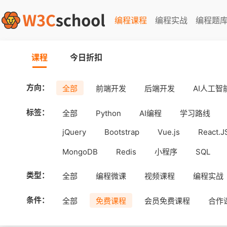
编程课程
编程实战
编程题
课程
今日折扣
方向：
全部
前端开发
后端开发
AI人工智
标签：
全部
Python
AI编程
学习路线
jQuery
Bootstrap
Vue.js
React.J
MongoDB
Redis
小程序
SQL
工具
Android
uni-app
APICloud
类型：
全部
编程微课
视频课程
编程实战
条件：
全部
免费课程
会员免费课程
合作