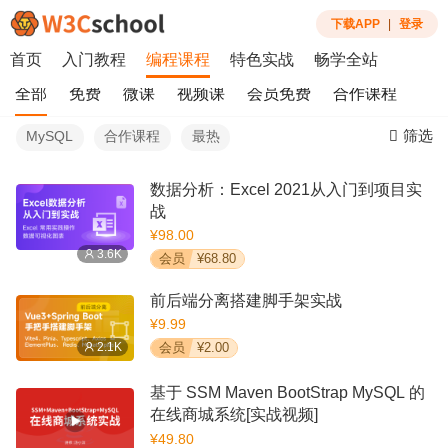
下载APP
|
登录
首页
入门教程
编程课程
特色实战
畅学全站
全部
免费
微课
视频课
会员免费
合作课程
筛选
MySQL
合作课程
最热
数据分析：Excel 2021从入门到项目实
战
¥98.00
3.6K
会员
¥68.80
前后端分离搭建脚手架实战
¥9.99
2.1K
会员
¥2.00
基于 SSM Maven BootStrap MySQL 的
在线商城系统[实战视频]
¥49.80