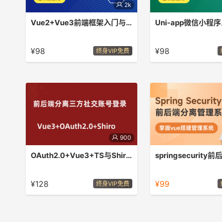
2k
Vue2+Vue3前端框架入门与实战
Vue2+ES6+TypeScript+Vue3入门到
2023年最新Uni-app
实战教程，商业正式项目+面试必问知
门到实战教程，商业正式
¥98
¥98
终身VIP免费
识
问知识
900
OAuth2.0+Vue3+TS与Shiro+Springboot实战
前端技术栈 vue3、Vite、
在企业应用中，认证和授权中
TypeScript、Axios、Element Plus、
Security框架能更好的兼容S
¥128
¥99
终身VIP免费
vue-router、pinia、vue-cropper、
pinia-plugin-persistedstate、动态路
由、动态菜单 后端技术栈
Springboot2.7、shiro、Mybatis
plus、redis、JustAuth、RBAC、