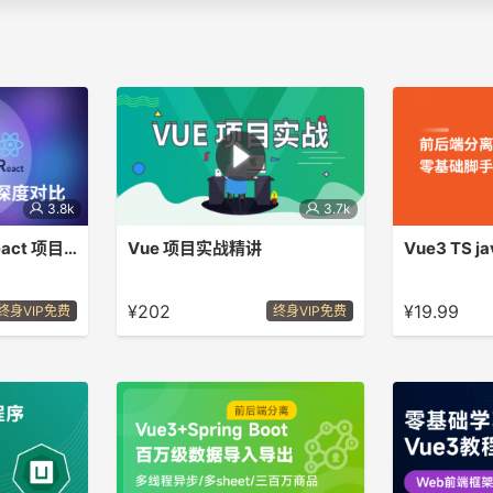
3.8k
3.7k
Vue、Angular、React 项目开发对比
Vue 项目实战精讲
ct 项目开发与深
用Vue进行项目实战，不再停留在只会
从0到1 搭建
知识点。
Spring Boot 
¥202
¥19.99
终身VIP免费
终身VIP免费
TypeScri
你成为全栈工程
SpringBoot2.7
+Redis +My
+TypeScript +
+Axios +Vite
Axjos 二次封装
示。 实战中前
Pinia 持久化