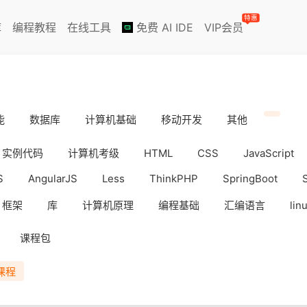
特惠
库
编程教程
在线工具
免费 AI IDE
VIP会员
能
数据库
计算机基础
移动开发
其他
实例代码
计算机考级
HTML
CSS
JavaScript
S
AngularJS
Less
ThinkPHP
SpringBoot
框架
库
计算机原理
编程基础
汇编语言
lin
iOS
Docker
数据分析
WebAPP
副业挣钱
课程包
课程