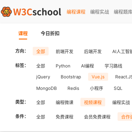
编程课程
编程实战
编程题
课程
今日折扣
方向：
全部
前端开发
后端开发
AI人工智
标签：
全部
Python
AI编程
学习路线
jQuery
Bootstrap
Vue.js
React.J
MongoDB
Redis
小程序
SQL
工具
Android
uni-app
APICloud
类型：
全部
编程微课
视频课程
编程实战
条件：
全部
免费课程
会员免费课程
合作