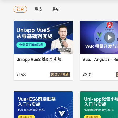
综合
最热
最新
12.2k
Uniapp Vue3 基础到实战
本套课程从组件到API以及扩展组件，
Vue 、Angular 、Rea
最后实战教程，前端知识必备
度对比
¥158
¥202
终身VIP免费