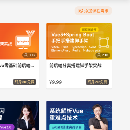
添加课程需求
3.1k
2.1k
Vue3 TS java零基础前后端分离实战 SpringBoot2 Pinia Element plus
前后端分离搭建脚手架实战
前后端分离脚手架。
从零开始，手把手教你搭建前后端分离
2、Vue 3、Pinia和
脚手架。
¥9.99
终身VIP免费
终身VIP免费
pt：前端后端技术全覆盖，让
师 后端：
 + Mybatis Plus
sql+JWT 前端：Vue3
Pinia +Vue Router
+Element Plus。 接入
实现TypeScript类型提
后端分离跨域处理。