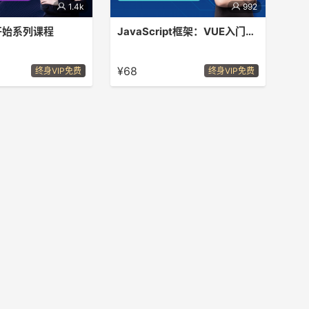
1.4k
992
开始系列课程
JavaScript框架：VUE入门到实战
，Axios，VueCli，路
Vue.JS 是目前最火的前端框架之一,是
ue前端工程和后端接口
一个构建数据驱动的 web 界面的渐进
¥68
终身VIP免费
终身VIP免费
式框架。Vue.JS 从出生到现在已经经
历了两个大版本的迭代，本课程就让我
们从Vue的1.x版本学习到Vue的2.x版
本，让我们真真正正完全系统学习
Vue。