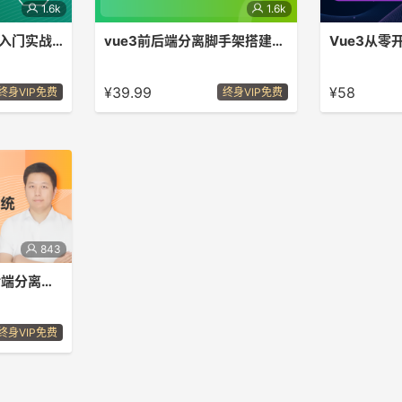
1.6k
1.6k
Uni-app微信小程序入门实战2023
vue3前后端分离脚手架搭建与商品导入导出实战
Vue3从零
微信小程序从入
从零开始，掌握前后端分离百万级数据
学会使用Vue.js
项目+面试必
导入导出。
由，学会创建V
¥39.99
¥58
终身VIP免费
终身VIP免费
交互
843
springsecurity前后端分离权限管理系统
Spring
pringBoot
终身VIP免费