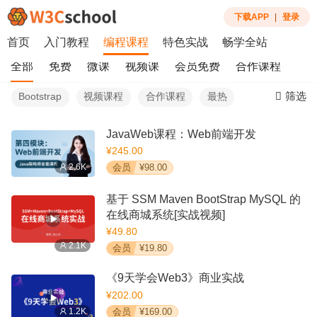
下载APP
|
登录
首页
入门教程
编程课程
特色实战
畅学全站
全部
免费
微课
视频课
会员免费
合作课程
筛选
Bootstrap
视频课程
合作课程
最热
JavaWeb课程：Web前端开发
¥245.00
2.6K
会员
¥98.00
基于 SSM Maven BootStrap MySQL 的
在线商城系统[实战视频]
¥49.80
2.1K
会员
¥19.80
《9天学会Web3》商业实战
¥202.00
1.2K
会员
¥169.00