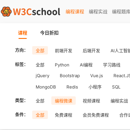
编程课程
编程实战
编程题
课程
今日折扣
方向：
全部
前端开发
后端开发
AI人工智
标签：
全部
Python
AI编程
学习路线
jQuery
Bootstrap
Vue.js
React.J
MongoDB
Redis
小程序
SQL
工具
Android
uni-app
APICloud
类型：
全部
编程微课
视频课程
编程实战
条件：
全部
免费课程
会员免费课程
合作