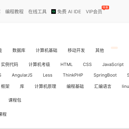
特惠
库
编程教程
在线工具
免费 AI IDE
VIP会员
能
数据库
计算机基础
移动开发
其他
实例代码
计算机考级
HTML
CSS
JavaScript
S
AngularJS
Less
ThinkPHP
SpringBoot
框架
库
计算机原理
编程基础
汇编语言
lin
iOS
Docker
数据分析
WebAPP
副业挣钱
课程包
课程