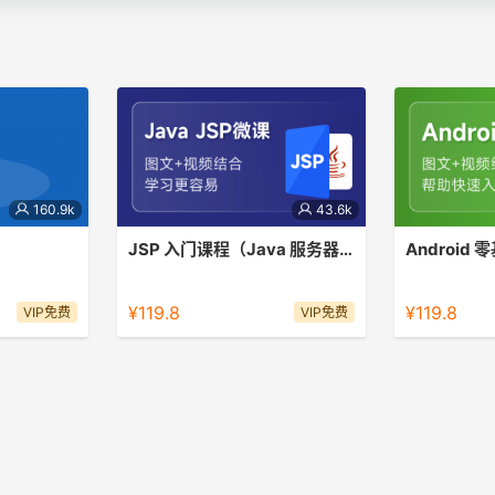
160.9k
43.6k
JSP 入门课程（Java 服务器页面）
Android
初阶Java工程师的必备技术 | JSP为
深入浅出，快
HTML提供动态响应， 实现Java Web
¥119.8
¥119.8
VIP免费
VIP免费
的用户界面。