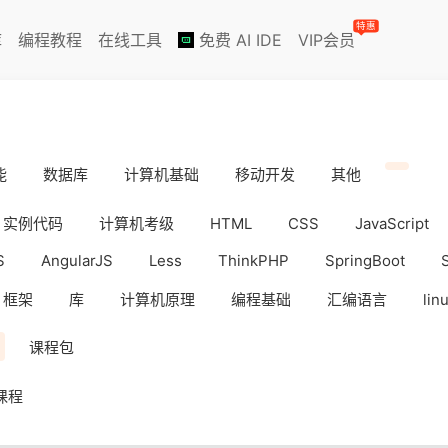
特惠
库
编程教程
在线工具
免费 AI IDE
VIP会员
能
数据库
计算机基础
移动开发
其他
实例代码
计算机考级
HTML
CSS
JavaScript
S
AngularJS
Less
ThinkPHP
SpringBoot
框架
库
计算机原理
编程基础
汇编语言
lin
iOS
Docker
数据分析
WebAPP
副业挣钱
课程包
课程