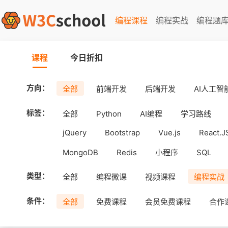
编程课程
编程实战
编程题
课程
今日折扣
方向：
全部
前端开发
后端开发
AI人工智
标签：
全部
Python
AI编程
学习路线
jQuery
Bootstrap
Vue.js
React.J
MongoDB
Redis
小程序
SQL
工具
Android
uni-app
APICloud
类型：
全部
编程微课
视频课程
编程实战
条件：
全部
免费课程
会员免费课程
合作