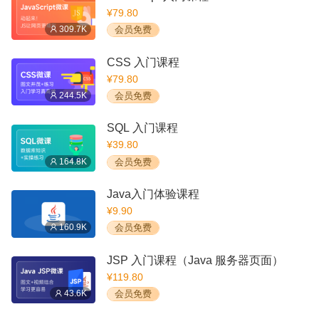
¥79.80
309.7K
会员免费
CSS 入门课程
¥79.80
244.5K
会员免费
SQL 入门课程
¥39.80
164.8K
会员免费
Java入门体验课程
¥9.90
160.9K
会员免费
JSP 入门课程（Java 服务器页面）
¥119.80
43.6K
会员免费