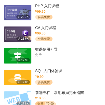
PHP 入门课程
¥99.80
23.7K
会员免费
C# 入门课程
¥99.80
23.6K
会员免费
微课使用引导
免费
17.9K
SQL 入门体验课
¥9.90
17.8K
会员免费
前端专栏：常用布局完全指南
¥19.80
17.8K
会员
¥9.90