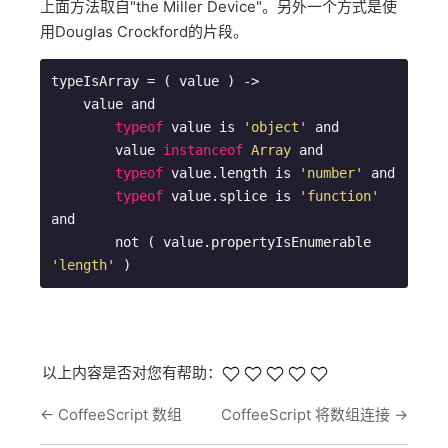
上面方法取自"the Miller Device"。另外一个方式是使
用Douglas Crockford的片段。
typeIsArray = ( value ) ->

    value and

typeof
 value is 
'object'
 and

        value 
instanceof
Array
 and

typeof
 value.length is 
'number'
 and

typeof
 value.splice is 
'function'
and

        not ( value.propertyIsEnumerable 
'length'
 )
以上内容是否对您有帮助：
←
CoffeeScript 数组
CoffeeScript 将数组连接
→