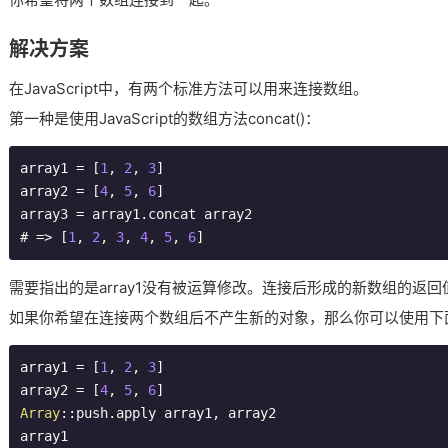
解决方案
在JavaScript中，有两个标准方法可以用来连接数组。
第一种是使用JavaScript的数组方法concat()：
array1 = [
1
, 
2
, 
3
]

array2 = [
4
, 
5
, 
6
]

array3 = array1.concat array2

# => [
1
, 
2
, 
3
, 
4
, 
5
, 
6
]
需要指出的是array1没有被运算修改。连接后形成的新数组的返
如果你希望在连接两个数组后不产生新的对象，那么你可以使用下
array1 = [
1
, 
2
, 
3
]

array2 = [
4
, 
5
, 
6
Array
::push.apply array1, array2

array1
