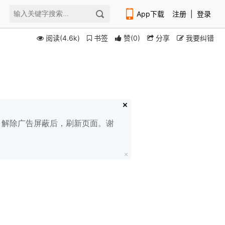
App下载
注册
|
登录
阅读(4.6k)
书签
赞
(
0
)
分享
我要纠错
扫码下载编程狮APP
白名单，解除广告屏蔽后，刷新页面。谢