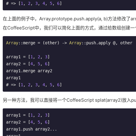
# => [
1
, 
2
, 
3
, 
4
, 
5
, 
6
]
在上面的例子中，Array.prototype.push.apply(a, b)方法
在CoffeeScript中，我们可以简化上面的方式，通过给数组创建一个
Array
::merge = (other) -> 
Array
::push.apply @, other

array1 = [
1
, 
2
, 
3
]

array2 = [
4
, 
5
, 
6
]

array1.merge array2

array1

# => [
1
, 
2
, 
3
, 
4
, 
5
, 
6
]
另一种方法，我可以直接将一个CoffeeScript splat(array2)
array1 = [
1
, 
2
, 
3
]

array2 = [
4
, 
5
, 
6
]

array1.push array2...
