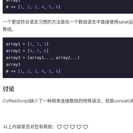
array1

# => [
1
, 
2
, 
3
, 
4
, 
5
, 
6
]
一个更加符合语言习惯的方法是在一个数组语言中直接使用splat运算
数组。
array1 = [
1
, 
2
, 
3
]

array2 = [
4
, 
5
, 
6
]

array3 = [array1..., array2...]

array3

# => [
1
, 
2
, 
3
, 
4
, 
5
, 
6
]
讨论
CoffeeScript缺少了一种用来连接数组的特殊语法，但是concat()和p
以上内容是否对您有帮助：