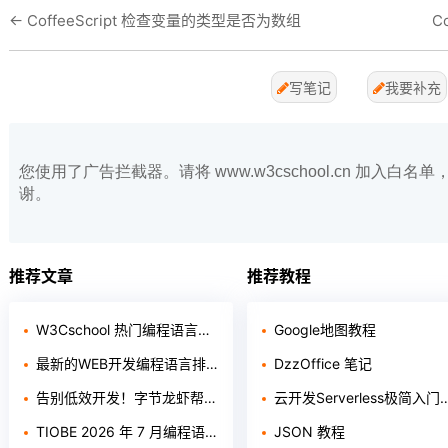
←
CoffeeScript 检查变量的类型是否为数组
C
写笔记
我要补充
您使用了广告拦截器。请将 www.w3cschool.cn 加入
谢。
推荐文章
推荐教程
W3Cschool 热门编程语言排行榜 2020年 10月 TOP10
Google地图教程
最新的WEB开发编程语言排行如何？
DzzOffice 笔记
告别低效开发！字节龙虾帮开发者效率拉满
云开发Serverless极简入门手册
TIOBE 2026 年 7 月编程语言榜单出炉：Python 稳居第一，Rust 首进前十
JSON 教程