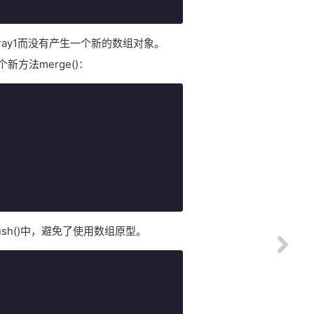
修改了array1而没有产生一个新的数组对象。
新方法merge()：
放入push()中，避免了使用数组原型。