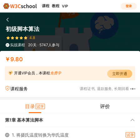
课程
教程
VIP
登录
初级脚本算法
4.8
实战课程
20关 · 5747人参与
￥9.80
开通VIP会员，本课程
免费学
立即开通
课程服务
课程证书
,
退款服务
,
长期回看
目录
评价
试学
第1章 基本算法脚本
1. 将摄氏温度转换为华氏温度
试学