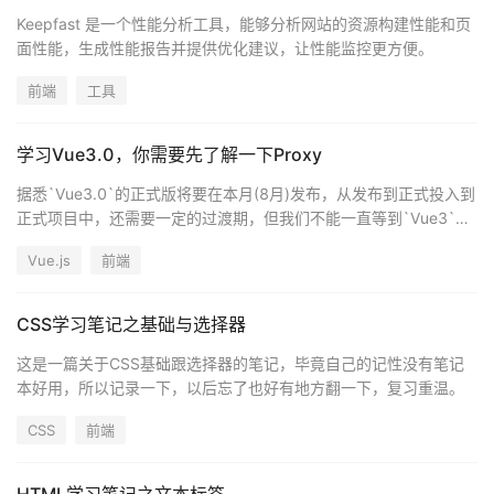
Keepfast 是一个性能分析工具，能够分析网站的资源构建性能和页
面性能，生成性能报告并提供优化建议，让性能监控更方便。
前端
工具
学习Vue3.0，你需要先了解一下Proxy
据悉`Vue3.0`的正式版将要在本月(8月)发布，从发布到正式投入到
正式项目中，还需要一定的过渡期，但我们不能一直等到`Vue3`正
式投入到项目中的时候才去学习，提前学习，让你更快一步掌握
Vue.js
前端
`Vue3.0`,升职加薪迎娶白富美就靠它了。不过在学习`Vue3`之
前，还需要先了解一下`Proxy`,它是`Vue3.0`实现数据双向绑定的
基础。
CSS学习笔记之基础与选择器
这是一篇关于CSS基础跟选择器的笔记，毕竟自己的记性没有笔记
本好用，所以记录一下，以后忘了也好有地方翻一下，复习重温。
CSS
前端