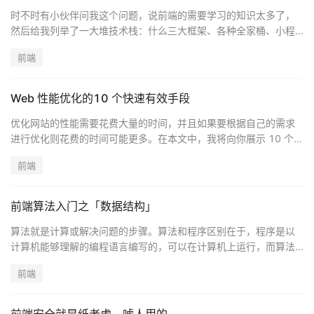
时不时有小伙伴问我这个问题，说前端的需要学习的知识太多了，
然后给我列举了一大堆技术栈：什么三大框架、各种全家桶、小程
序、umi、flutter、SSR、Node 等等，反正是把前端技术栈列举了
前端
一遍~
Web 性能优化的10 个快速有效手段
优化网站的性能需要花费大量的时间，并且如果要根据自己的需求
进行优化则花费的时间可能更多。在本文中，我将向你展示 10 个快
速优化 Web 性能的手段，能在 5 分钟内用于你自己的网站。
前端
前端算法入门之「数据结构」
算法就是计算或解决问题的步骤。算法和程序区别在于，程序是以
计算机能够理解的编程语言编写的，可以在计算机上运行，而算法
是以人类能够理解的数学方式来描述的，用于编程之前。但，算法
前端
和编程没有具体边界。