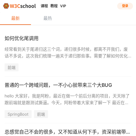
课程
教程
VIP
登录
最新
最热
如何优化尾调用
经常看到关于尾递归这三个词，递归很多时候，都离不开我们，废
话不多说，这次我们梳理一遍关于递归那些事。需要了解如何优化
尾递归的话，我们需要从最开始讲起。什么是尾调用？什么是尾递
前端
归？如何优化尾递归？
普通的一个跨域问题，一不小心就带来三个大BUG
hello 大家好，我是阿粉，最近在做一个前后分离的项目，天天除了
跟前端就是跟测试撕逼。今天，阿粉带着大家来了解一下 最近在项
目中遇到的一个坑。
SpringBoot
前端
总感觉自己不会的很多，又不知道从何下手，资深前端带你破局