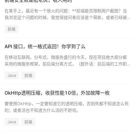
前端安全就是纸老虎，唬人用的
在某乎上，最近有一个很火的问题：**前端能否限制用户截图？当
我浏览这个问题的时候，我觉得提问者应该是个萌新，或者已经被
产品经理或 SB leader 折磨的失去理智。因为下方有一个非常直中
前端
要害的回答
API 接口，统一格式返回！你学到了么
在移动互联网，分布式、微服务盛行的今天，现在项目绝大部分都
采用的微服务框架，前后端分离方式，（题外话：前后端的工作职
责越来越明确，现在的前端都称之为大前端，技术栈以及生态圈都
Java
前端
已经非常成熟；以前后端人员瞧不起前端人员，那现在后端人员要
重新认识一下前端，前端已经很成体系了）
OkHttp透明压缩，收获性能10倍，外加故障一枚
要使用OkHttp，一定要知道它的透明压缩，否则死都不知道怎么死
的；或者活也不知道为什么活的不舒坦。
Java
前端