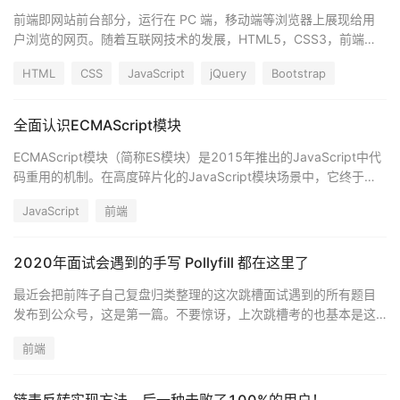
前端即网站前台部分，运行在 PC 端，移动端等浏览器上展现给用
户浏览的网页。随着互联网技术的发展，HTML5，CSS3，前端框
架的应用，跨平台响应式网页设计能够适应各种屏幕分辨率，完美
HTML
CSS
JavaScript
jQuery
Bootstrap
的动效设计，给用户带来极高的用户体验。
全面认识ECMAScript模块
ECMAScript模块（简称ES模块）是2015年推出的JavaScript中代
码重用的机制。在高度碎片化的JavaScript模块场景中，它终于成
为了标准。在2015年之前，JavaScript还没有一个标准的代码重用
JavaScript
前端
机制。这方面曾有过很多标准化的尝试，导致这些年乱七八糟的碎
片化。
2020年面试会遇到的手写 Pollyfill 都在这里了
最近会把前阵子自己复盘归类整理的这次跳槽面试遇到的所有题目
发布到公众号，这是第一篇。不要惊讶，上次跳槽考的也基本是这
些题目，时间长了会忘，你只是需要一个清单！
前端