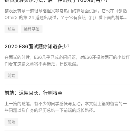
链表反转实现方法，后一种击败了100%的用户！
链表反转是一道很基础但又非常热门的算法面试题，它也在《剑指
Offer》的第 24 道题出现过，至于它有多热（门）看下面的榜单就
知道了
前端
编程基础
2020 ES6面试题你知道多少？
在面试的时候，ES6几乎已成必问问题，对ES6还摸棱两可的小伙伴
们看完这篇文章将不再迷茫，建议收藏。
前端
前端：道阻且长，行则将至
上一篇的随笔，有不少的同学感慨与互动，本文就上篇的留言的一
些问题以及自身的经历总结一下前端的成长路径。
前端