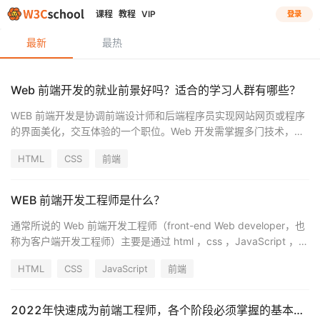
课程
教程
VIP
登录
最新
最热
Web 前端开发的就业前景好吗？适合的学习人群有哪些？
WEB 前端开发是协调前端设计师和后端程序员实现网站网页或程序
的界面美化，交互体验的一个职位。Web 开发需掌握多门技术，融
合 Web前端开发 及 Web后台开发 。 Web 前端开发 包含html 、
HTML
CSS
前端
css 、javascript 、Web UI 设计等。 Web后台开发 包 含Asp.Net
、Asp 、PHP 等（掌握一种或多种）及数据库 。最终网站需要通过
域名访问，需要了解如何给服务器安装 Web 服务器，配置 Web 服
WEB 前端开发工程师是什么？
务器绑 定域名（主机头），如何注册域名和做域名解析（添加域名
A 记录）指向
通常所说的 Web 前端开发工程师（front-end Web developer，也
称为客户端开发工程师）主要是通过 html ，css ，JavaScript ，
ajax ，DOM 等前端技术（其中 html 、css 、JavaScript ，这三者
HTML
CSS
JavaScript
前端
是 web 前端开发的基本要求也是 web 前端的核心技术。），实现
从事 Web 前端开发工作的工程师。在早期 Web 前端开发工程师被
亲切的称呼为“网页设计师”。
2022年快速成为前端工程师，各个阶段必须掌握的基本技能汇总