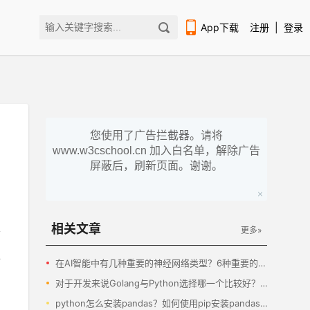
App下载
注册
|
登录
您使用了广告拦截器。请将
www.w3cschool.cn 加入白名单，解除广告
扫码下载编程狮APP
屏蔽后，刷新页面。谢谢。
相关文章
更多»
络
在AI智能中有几种重要的神经网络类型？6种重要的神经网络类型分享！
加
对于开发来说Golang与Python选择哪一个比较好？Golang与Python对比分析！
python怎么安装pandas？如何使用pip安装pandas库？