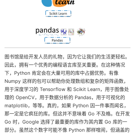
图书馆是给开发人员的礼物，因为它让我们的生活更轻松。
因此，拥有一个优秀的编程语言库至关重要。在这种情况
下，Python 肯定会在大量可用的库中占据优势。有像
Numpy 这样的包可以帮助你处理数组和复杂的矩阵函数，
用于深度学习的 Tensorflow 和 Scikit Learn，用于图像处
理的 OpenCV，用于数据分析的 Pandas，用于可视化的
matplotlib，等等。真的，如果 Python 因一件事而闻名，
那一定是它疯狂的库。但这并不意味着 Go 不及格。在开发
Go 时，Google 选择了最重要的库作为其内置 Go 库的一
部分。虽然这个数字可能不像 Python 那样喧闹，但涵盖的