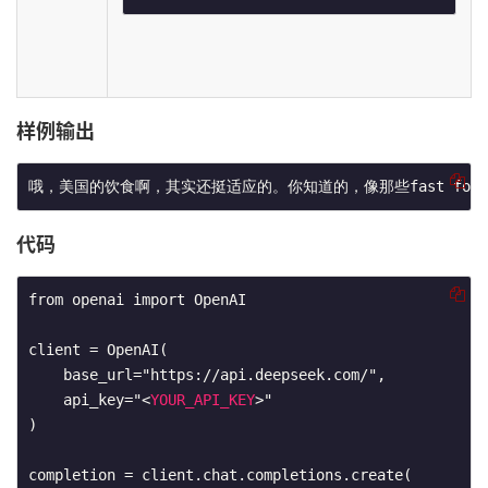
样例输出
哦，美国的饮食啊，其实还挺适应的。你知道的，像那些fast food，比如
代码
from openai import OpenAI

client = OpenAI(

    base_url="https://api.deepseek.com/",

    api_key="
<
YOUR_API_KEY
>
"

)

completion = client.chat.completions.create(
