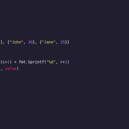
"
}, {
"John"
, 
30
}, {
"Jane"
, 
25
}}

g(c+
1
) + fmt.Sprintf(
"%d"
, r+
1
)

l, 
value
)
