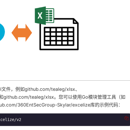
如github.com/tealeg/xlsx、
celize和github.com/tealeg/xlsx。您可以使用Go模块管理工具（如
om/360EntSecGroup-Skylar/excelize库的示例代码：
xcelize/v2