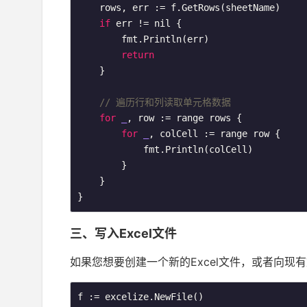
    rows, err := f.GetRows(sheetName)

if
 err != nil {

        fmt.Println(err)

return
    }

// 遍历行和列读取单元格数据
for
_
, row := range rows {

for
_
, colCell := range row {

            fmt.Println(colCell)

        }

    }

}
三、写入Excel文件
如果您想要创建一个新的Excel文件，或者向
f := excelize.NewFile()
