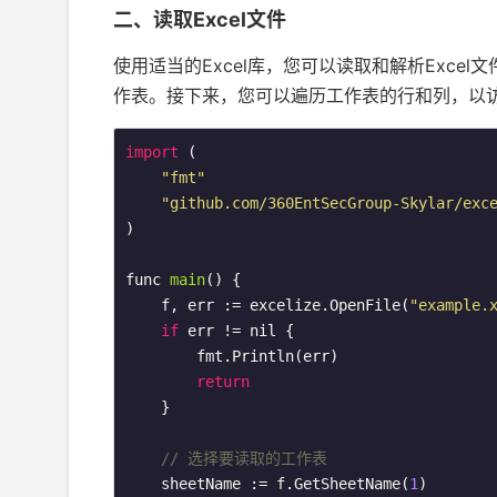
二、读取Excel文件
使用适当的Excel库，您可以读取和解析Exce
作表。接下来，您可以遍历工作表的行和列，以
import
 (

"fmt"
"github.com/360EntSecGroup-Skylar/exc
)

func 
main
()
{

    f, err := excelize.OpenFile(
"example.
if
 err != nil {

        fmt.Println(err)

return
    }

// 选择要读取的工作表
    sheetName := f.GetSheetName(
1
)
