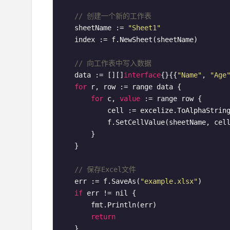
// 创建一个新的工作表
    sheetName := 
"Sheet1"
    index := f.NewSheet(sheetName)

// 向工作表中写入数据
    data := [][]
interface
{}{{
"Name"
, 
"Age
for
 r, row := range data {

for
 c, 
value
 := range row {

            cell := excelize.ToAlphaStrin
            f.SetCellValue(sheetName, cel
        }

    }

// 保存Excel文件
    err := f.SaveAs(
"example.xlsx"
)

if
 err != nil {

        fmt.Println(err)

return
    }