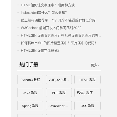
HTML如何让文字居中？附两种方式
index.html是什么？怎么创建？
线上编程课推荐哪一个？几个不错得编程站点介绍
W3Cschool前端开发入门学习路线2022
HTML如何设置背景图片？有几种设置背景图片的办法？
如何将html5中的图片设置居中？图片居中的代码！
HTML如何设置字体样式？
热门手册
更多»
Python3 教程
VUE.js2.0 教程
HTML 教程
Java 教程
PHP 教程
微信小程序开发文档
Spring 教程
JavaScript 教程
CSS 教程