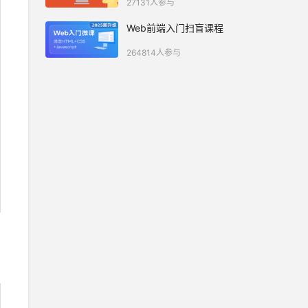
27131人参与
Web前端入门扫盲课程
264814人参与