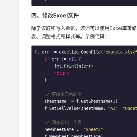
四、修改Excel文件
除了读取和写入数据，您还可以使用Excel库来
表、调整格式和样式等。示例代码：
f, err := excelize.OpenFile(
"example.xlsx
if
 err != 
nil
 {

        fmt.Println(err)

return
    }

// 更新单元格的值
    sheetName := f.GetSheetName(
1
)

    f.SetCellValue(sheetName, 
"A1"
, 
"Upda
// 添加新的工作表
    newSheetName := 
"Sheet2"
    f.NewSheet(newSheetName)
