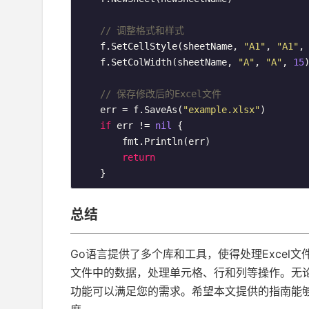
// 调整格式和样式
    f.SetCellStyle(sheetName, 
"A1"
, 
"A1"
,
    f.SetColWidth(sheetName, 
"A"
, 
"A"
, 
15
)
// 保存修改后的Excel文件
    err = f.SaveAs(
"example.xlsx"
)

if
 err != 
nil
 {

        fmt.Println(err)

return
    }
总结
Go语言提供了多个库和工具，使得处理Excel文
文件中的数据，处理单元格、行和列等操作。无论
功能可以满足您的需求。希望本文提供的指南能够