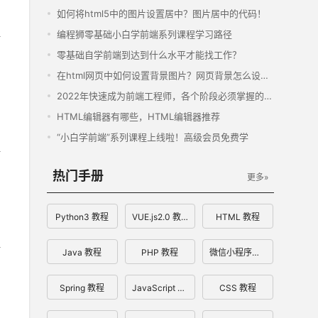
如何将html5中的图片设置居中？图片居中的代码！
编程狮零基础小白学前端系列课程学习路径
零基础自学前端到达到什么水平才能找工作？
在html网页中如何设置背景图片？网页背景怎么设置？
2022年快速成为前端工程师，各个阶段必须掌握的基本技能汇总
HTML编辑器有哪些，HTML编辑器推荐
“小白学前端”系列课程上线啦！高级会员免费学
热门手册
更多»
Python3 教程
VUE.js2.0 教程
HTML 教程
Java 教程
PHP 教程
微信小程序开发文档
Spring 教程
JavaScript 教程
CSS 教程