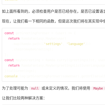
如上面所看到的，必须检查用户是否已经存在，是否已设置语
现在，让我们看一下相同的函数，但是这次我们将在其实现中
const
 getGreetingForUser = (user) => {

return
 RamdaFantasy.Maybe(user)

    .map(Ramda.path([
'settings'
, 
'language'
]))

    .chain(maybeGreeting);

const
 maybeGreeting = Ramda.curry((greetingsList, user
return
 RamdaFantasy.Maybe(greetingsList[userLanguage
console
.log(getGreetingForUser(someUser).getOrElse(al
为了处理可能为
或未定义的情况，我们将使用
null
Maybe 
让我们比较两种解决方案：