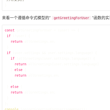
}
来看一个遵循命令式模型的“
”函数的
getGreetingForUser
const
 getGreetingForUser = (user) => {

if
 (!user) {

return
 allGreetings.en;

 }

if
 (user.settings && user.settings.language) {

if
 (allGreetings[user.settings.language]) {

return
 allGreetings[user.settings.language]

   } 
else
 {

return
 allGreetings.en;

   }

 } 
else
 {

return
 allGreetings.en;

 }

console
.log(getGreetingForUser(someUser));