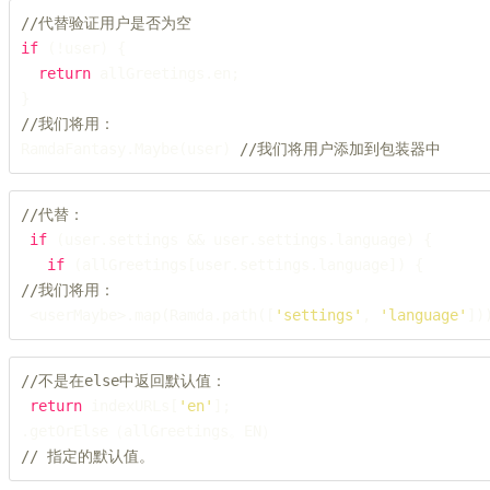
//代替验证用户是否为空
if
 (!user) {

return
 allGreetings.en;

//我们将用：
RamdaFantasy.Maybe(user) 
//我们将用户添加到包装器中
//代替：
if
 (user.settings && user.settings.language) {

if
//我们将用：
 <userMaybe>.map(Ramda.path([
'settings'
, 
'language'
])
//不是在else中返回默认值：
return
 indexURLs[
'en'
];

// 指定的默认值。