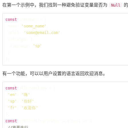
在第一个示例中，我们找到一种避免验证变量是否为
Null
const
 someUser = {

 name: 
'some_name'
,

 email: 
'some@email.com'
,

 settings: {

  language: 
'sp'
 }

};
有一个功能，可以以用户设置的语言返回欢迎消息。
const
 allGreetings = {

'en'
: 
'嗨'
,

'sp'
: 
'你好'
,

'fr'
: 
'欢迎你'
const
 getGreetingForUser = (user) => {

//将要执行