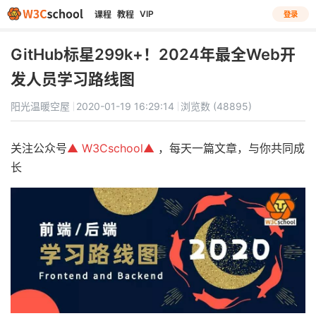
VIP
课程
教程
登录
GitHub标星299k+！2024年最全Web开
发人员学习路线图
阳光温暖空屋
2020-01-19 16:29:14
浏览数 (48895)
关注公众号
▲
W
3Cschool
▲
，每天一篇文章，与你共同成
长