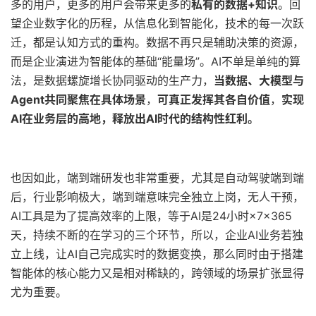
多的用户，更多的用户会带来更多的
私有的数据+知识
。回
望企业数字化的历程，从信息化到智能化，技术的每一次跃
迁，都是认知方式的重构。数据不再只是辅助决策的资源，
而是企业演进为智能体的基础“能量场”。AI不单是单纯的算
法，是数据螺旋增长协同驱动的生产力，
当数据、大模型与
Agent共同聚焦在具体场景
，
可真正发挥其各自价值
，
实现
AI在业务层的高地，释放出AI时代的结构性红利。
也因如此，端到端研发也非常重要，尤其是自动驾驶端到端
后，行业影响极大，端到端意味完全独立上岗，无人干预，
AI工具是为了提高效率的上限，等于AI是24小时×7×365
天，持续不断的在学习的三个环节，所以，企业AI业务若独
立上线，让AI自己完成实时的数据变换，那么同时由于搭建
智能体的核心能力又是相对稀缺的，跨领域的场景扩张显得
尤为重要。