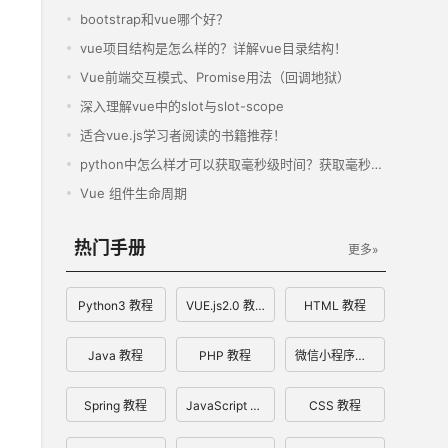
bootstrap和vue哪个好？
vue项目结构是怎么样的？详解vue目录结构！
Vue前端交互模式、Promise用法（回调地狱）
深入理解vue中的slot与slot-scope
适合vue.js学习者阅读的书籍推荐！
python中怎么样才可以获取毫秒级时间？获取毫秒级时间方法分享！
Vue 组件生命周期
热门手册
更多»
Python3 教程
VUE.js2.0 教程
HTML 教程
Java 教程
PHP 教程
微信小程序开发文档
Spring 教程
JavaScript 教程
CSS 教程