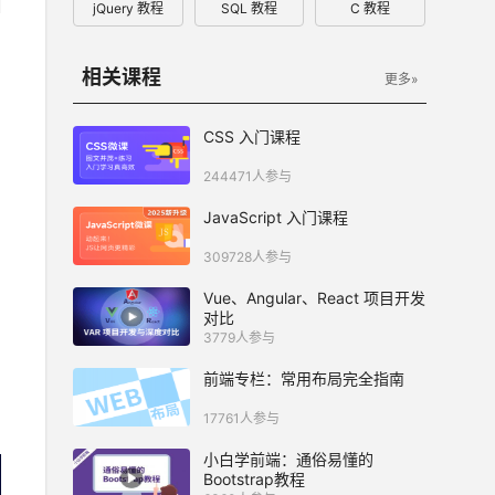
jQuery 教程
SQL 教程
C 教程
相关课程
更多»
CSS 入门课程
244471人参与
JavaScript 入门课程
309728人参与
Vue、Angular、React 项目开发
对比
3779人参与
前端专栏：常用布局完全指南
17761人参与
小白学前端：通俗易懂的
Bootstrap教程