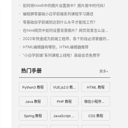
如何将html5中的图片设置居中？图片居中的代码！
编程狮零基础小白学前端系列课程学习路径
零基础自学前端到达到什么水平才能找工作？
在html网页中如何设置背景图片？网页背景怎么设置？
2022年快速成为前端工程师，各个阶段必须掌握的基本技能汇总
HTML编辑器有哪些，HTML编辑器推荐
“小白学前端”系列课程上线啦！高级会员免费学
热门手册
更多»
Python3 教程
VUE.js2.0 教程
HTML 教程
Java 教程
PHP 教程
微信小程序开发文档
Spring 教程
JavaScript 教程
CSS 教程