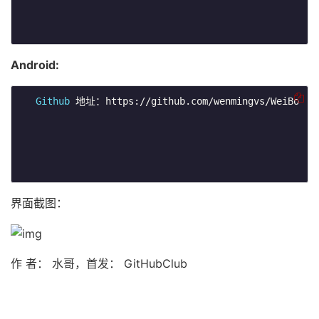
Android:
Github
 地址：https://github.com/wenmingvs/WeiBo

界面截图：
作 者： 水哥，首发： GitHubClub