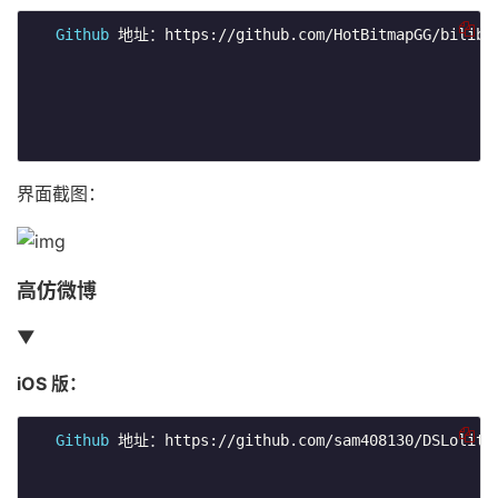
Github
 地址：https://github.com/HotBitmapGG/bilibil
界面截图：
高仿微博
▼
iOS 版：
Github
 地址：https://github.com/sam408130/DSLolita
