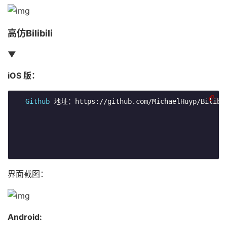
高仿Bilibili
▼
iOS 版：
Github
 地址：https://github.com/MichaelHuyp/Bilibil
界面截图：
Android: