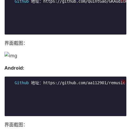
Github
 地址：https://github.com/QuintGao/GKAudioPla
界面截图：
Android:
Github
 地址：https://github.com/aa112901/remusic

界面截图：